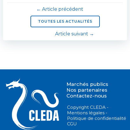
Navigation
← Article précédent
de
TOUTES LES ACTUALITÉS
Navigation
Article suivant →
l’article
de
l’article
Marchés publics
Nos partenaires
Contactez-nous
Copyright CLEDA -
Mentions légales -
Politique de confidentialité
CGU