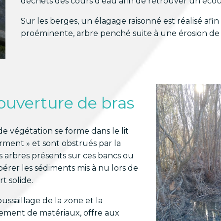
déchets des cours d’eau afin de retrouver un éco
Sur les berges, un élagage raisonné est réalisé afin
proéminente, arbre penché suite à une érosion d
ouverture de bras
e végétation se forme dans le lit
erment » et sont obstrués par la
s arbres présents sur ces bancs ou
pérer les sédiments mis à nu lors de
t solide.
ussaillage de la zone et la
cement de matériaux, offre aux