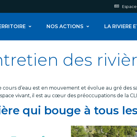
Espace
ERRITOIRE
NOS ACTIONS
LA RIVIERE 
tretien des riviè
, le cours d’eau est en mouvement et évolue au gré des
espace vivant, il est au cœur des préoccupations de la C
ière qui bouge à tous le