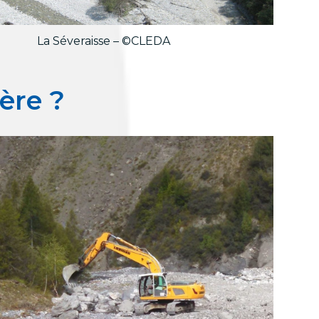
La Séveraisse – ©CLEDA
ère ?