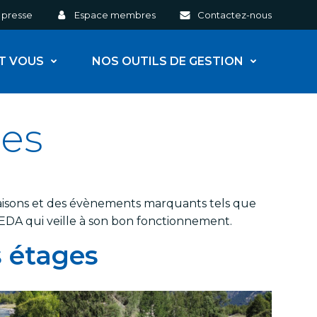
 presse
Espace membres
Contactez-nous
ET VOUS
NOS OUTILS DE GESTION
res
 saisons et des évènements marquants tels que
LEDA qui veille à son bon fonctionnement.
s étages