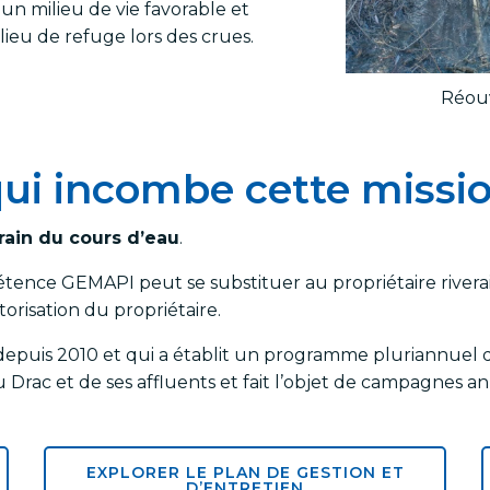
 un milieu de vie favorable et
ieu de refuge lors des crues.
Réouv
ui incombe cette missi
erain du cours d’eau
.
étence GEMAPI peut se substituer au propriétaire river
torisation du propriétaire.
 depuis 2010 et qui a établit un programme pluriannuel 
e du Drac et de ses affluents et fait l’objet de campagnes
EXPLORER LE PLAN DE GESTION ET
D’ENTRETIEN