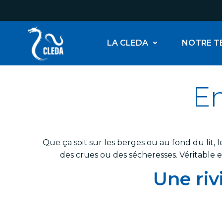
Aller
au
contenu
LA CLEDA
NOTRE T
En
Que ça soit sur les berges ou au fond du lit
des crues ou des sécheresses. Véritable 
Une riv