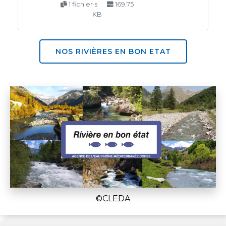
1 fichier·s
169.75
KB
NOS RIVIÈRES EN BON ETAT
©CLEDA