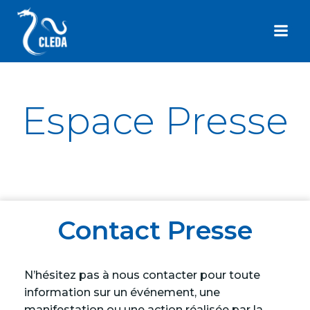
Aller
au
contenu
Espace Presse
Contact Presse
N’hésitez pas à nous contacter pour toute
information sur un événement, une
manifestation ou une action réalisée par la