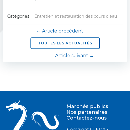
Catégories :
Entretien et restauration des cours d'eau
Navigation
← Article précédent
de
TOUTES LES ACTUALITÉS
Navigation
Article suivant →
l’article
de
l’article
Marchés publics
Nos partenaires
Contactez-nous
Copyright CLEDA -