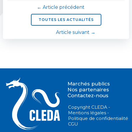
Navigation
← Article précédent
de
TOUTES LES ACTUALITÉS
Navigation
Article suivant →
l’article
de
l’article
Marchés publics
Nos partenaires
Contactez-nous
Copyright CLEDA -
Mentions légales -
Politique de confidentialité
CGU