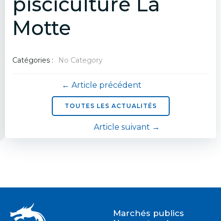
pisciculture La
Motte
Catégories :
No Category
Navigation
← Article précédent
de
TOUTES LES ACTUALITÉS
Navigation
Article suivant →
l’article
de
l’article
Marchés publics