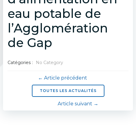
eau potable de
l’Agglomération
de Gap
Catégories :
No Category
Navigation
← Article précédent
de
TOUTES LES ACTUALITÉS
Navigation
Article suivant →
l’article
de
l’article