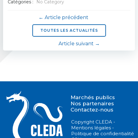
Catégories :
No Category
Navigation
← Article précédent
de
TOUTES LES ACTUALITÉS
Navigation
Article suivant →
l’article
de
l’article
Marchés publics
Nos partenaires
Contactez-nous
Copyright CLEDA -
Mentions légales -
Politique de confidentialité