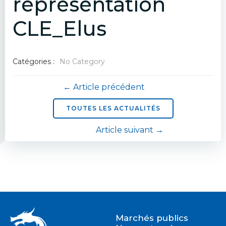
représentation
CLE_Elus
Catégories :
No Category
Navigation
← Article précédent
de
TOUTES LES ACTUALITÉS
Navigation
Article suivant →
l’article
de
l’article
Marchés publics