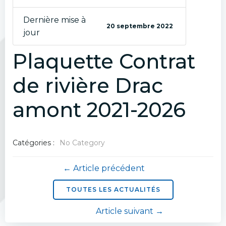
Dernière mise à
20 septembre 2022
jour
Plaquette Contrat
de rivière Drac
amont 2021-2026
Catégories :
No Category
Navigation
← Article précédent
de
TOUTES LES ACTUALITÉS
Navigation
Article suivant →
l’article