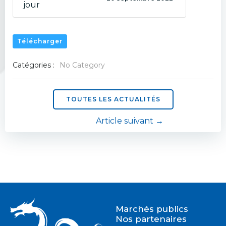
jour
Télécharger
Catégories :
No Category
TOUTES LES ACTUALITÉS
Navigation
Article suivant →
de
l’article
Marchés publics
Nos partenaires