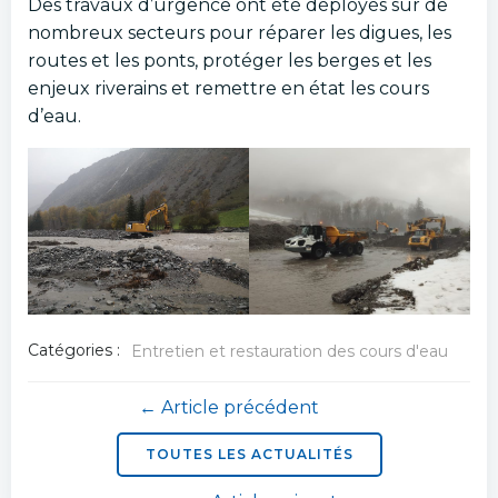
Des travaux d’urgence ont été déployés sur de
nombreux secteurs pour réparer les digues, les
routes et les ponts, protéger les berges et les
enjeux riverains et remettre en état les cours
d’eau.
Catégories :
Entretien et restauration des cours d'eau
Navigation
← Article précédent
de
TOUTES LES ACTUALITÉS