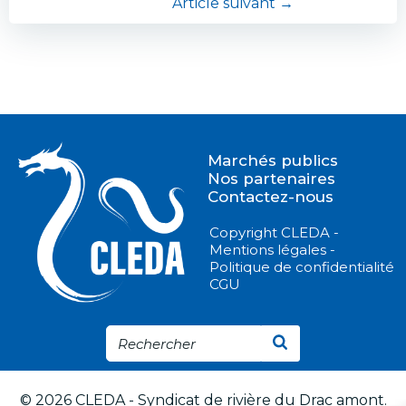
Navigation
Article suivant →
l’article
de
l’article
Marchés publics
Nos partenaires
Contactez-nous
Copyright CLEDA -
Mentions légales -
Politique de confidentialité
CGU
© 2026 CLEDA - Syndicat de rivière du Drac amont.