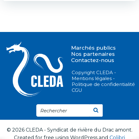
l’article
de
l’article
Marchés publics
Nos partenaires
Contactez-nous
Copyright CLEDA -
Mentions légales -
Politique de confidentialité
CGU
© 2026 CLEDA - Syndicat de rivière du Drac amont.
Created for free using WordPress and
Colibri