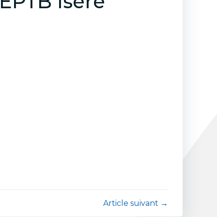
 EPTB Isère
avigation
Article suivant →