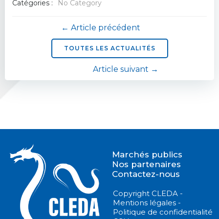
Catégories :
No Category
Navigation
← Article précédent
de
TOUTES LES ACTUALITÉS
Navigation
Article suivant →
l’article
de
l’article
Marchés publics
Nos partenaires
Contactez-nous
Copyright CLEDA -
Mentions légales -
Politique de confidentialité