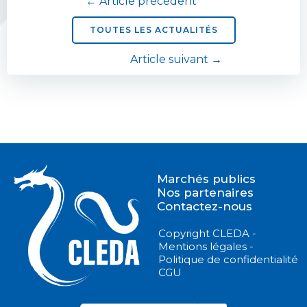
Navigation
← Article précédent
de
TOUTES LES ACTUALITÉS
Navigation
Article suivant →
l’article
de
l’article
Marchés publics
Nos partenaires
Contactez-nous
Copyright CLEDA -
Mentions légales -
Politique de confidentialité
CGU