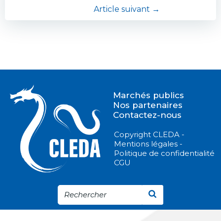
Navigation
Article suivant →
l’article
de
l’article
Marchés publics
Nos partenaires
Contactez-nous
Copyright CLEDA -
Mentions légales -
Politique de confidentialité
CGU